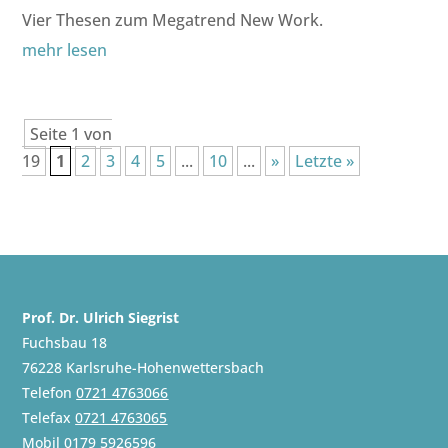
Vier Thesen zum Megatrend New Work.
mehr lesen
Seite 1 von
19
1
2
3
4
5
...
10
...
»
Letzte »
Prof. Dr. Ulrich Siegrist
Fuchsbau 18
76228 Karlsruhe-Hohenwettersbach
Telefon
0721 4763066
Telefax
0721 4763065
Mobil
0179 5926596