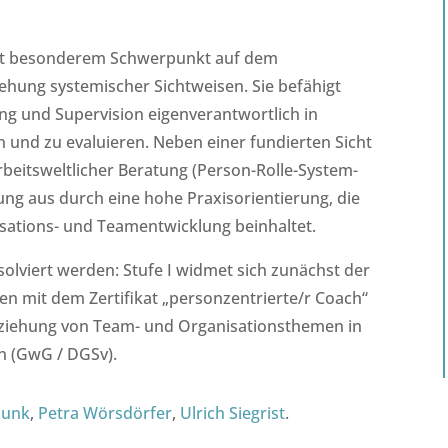
, mit besonderem Schwerpunkt auf dem
ehung systemischer Sichtweisen. Sie befähigt
g und Supervision eigenverantwortlich in
n und zu evaluieren.
Neben einer fundierten Sicht
beitsweltlicher Beratung (Person-Rolle-System-
dung aus durch eine hohe Praxisorientierung, die
isations- und Teamentwicklung beinhaltet.
solviert werden:
Stufe I widmet sich zunächst der
ren mit dem Zertifikat „personzentrierte/r Coach“
nbeziehung von Team- und Organisationsthemen in
n (GwG / DGSv).
Junk
,
Petra Wörsdörfer
,
Ulrich Siegrist
.