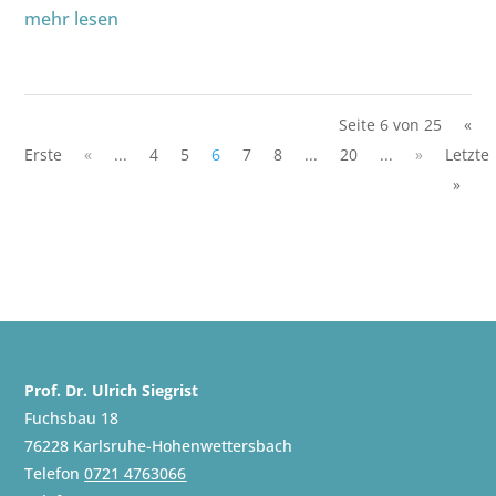
mehr lesen
Seite 6 von 25
«
Erste
«
...
4
5
6
7
8
...
20
...
»
Letzte
»
Prof. Dr. Ulrich Siegrist
Fuchsbau 18
76228 Karlsruhe-Hohenwettersbach
Telefon
0721 4763066