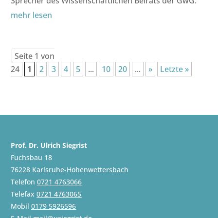
Sprecher des Wissenschaftlichen Beirats der GwG.
mehr lesen
Seite 1 von
24
1
2
3
4
5
...
10
20
...
»
Letzte »
Prof. Dr. Ulrich Siegrist
Fuchsbau 18
76228 Karlsruhe-Hohenwettersbach
Telefon
0721 4763066
Telefax
0721 4763065
Mobil
0179 5926596