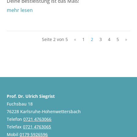
Deine Bestleistung ist das Maß!
mehr lesen
Seite 2 von 5
«
1
2
3
4
5
»
Prof. Dr. Ulrich Siegrist
Fuchsbau 18
76228 Karlsruhe-Hohenwettersbach
Telefon
0721 4763066
Telefax
0721 4763065
Mobil
0179 5926596