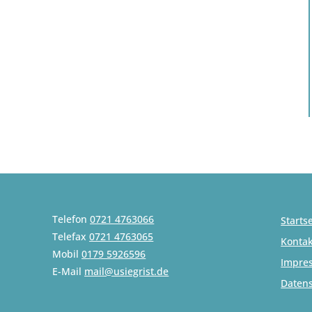
Telefon
0721 4763066
Startse
Telefax
0721 4763065
Kontak
Mobil
0179 5926596
Impre
E-Mail
mail@usiegrist.de
Daten