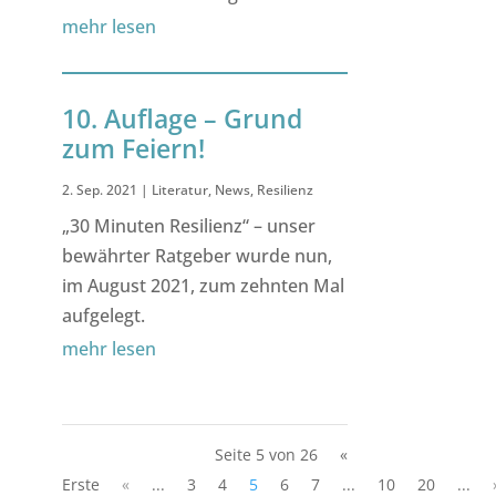
mehr lesen
10. Auflage – Grund
zum Feiern!
2. Sep. 2021
|
Literatur
,
News
,
Resilienz
„30 Minuten Resilienz“ – unser
bewährter Ratgeber wurde nun,
im August 2021, zum zehnten Mal
aufgelegt.
mehr lesen
Seite 5 von 26
«
Erste
«
...
3
4
5
6
7
...
10
20
...