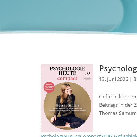
Psycholog
13. Juni 2026
|
B
Gefühle können s
Beitrags in der 
Thomas Samúm-Al
PschologieHeuteCompact2026_Gefuehle