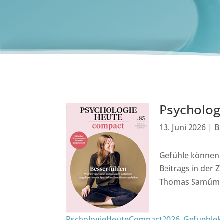
Psycholog
13. Juni 2026
|
B
Gefühle können s
Beitrags in der 
Thomas Samúm-Al
PschologieHeuteCompact2026_Gefuehle