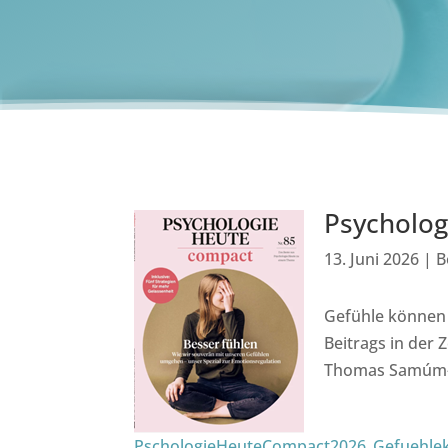
Psycholog
13. Juni 2026
|
B
Gefühle können s
Beitrags in der 
Thomas Samúm-Al
PschologieHeuteCompact2026_Gefuehle